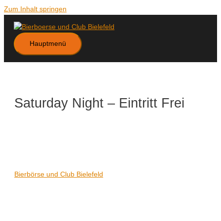
Zum Inhalt springen
Hauptmenü
Saturday Night – Eintritt Frei
Datum/Zeit
Karte nicht verfügbar
Date(s) - 13/09/2025
21:00 - 06:00
Veranstaltungsort
Bierbörse und Club Bielefeld
Kategorien
Keine Kategorien