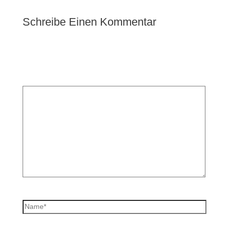
Schreibe Einen Kommentar
Deine E-Mail-Adresse wird nicht veröffentlicht.
Erforderliche Felder sind mit
*
markiert
Kommentar
*
Name*