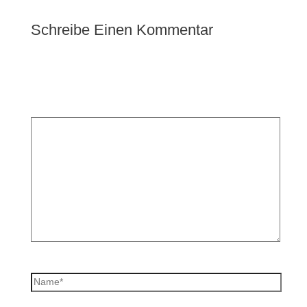
Schreibe Einen Kommentar
Deine E-Mail-Adresse wird nicht veröffentlicht.
Erforderliche Felder sind mit
*
markiert
Kommentar
*
Name*