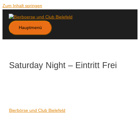
Zum Inhalt springen
Hauptmenü
Saturday Night – Eintritt Frei
Datum/Zeit
Karte nicht verfügbar
Date(s) - 05/07/2025
21:00 - 06:00
Veranstaltungsort
Bierbörse und Club Bielefeld
Kategorien
Keine Kategorien