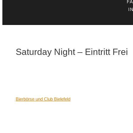
F
I
Saturday Night – Eintritt Frei
Datum/Zeit
Date(s) - 13/01/2024
21:00 - 06:00
Veranstaltungsort
Bierbörse und Club Bielefeld
Kategorien
Keine Kategorien