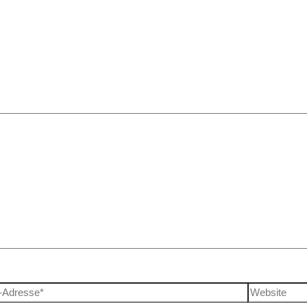
 Felder sind mit
*
markiert
-Adresse*
Website