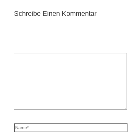
Schreibe Einen Kommentar
Deine E-Mail-Adresse wird nicht veröffentlicht.
Erforderliche Felder sind mit
*
markiert
Kommentar
*
Name*