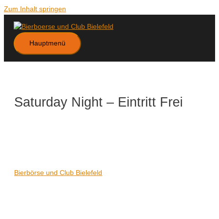
Zum Inhalt springen
Hauptmenü
Saturday Night – Eintritt Frei
Datum/Zeit
Karte nicht verfügbar
Date(s) - 16/09/2023
21:00 - 06:00
Veranstaltungsort
Bierbörse und Club Bielefeld
Kategorien
Keine Kategorien