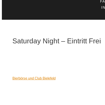
F
I
Saturday Night – Eintritt Frei
Datum/Zeit
Date(s) - 03/06/2023
21:00 - 06:00
Veranstaltungsort
Bierbörse und Club Bielefeld
Kategorien
Keine Kategorien