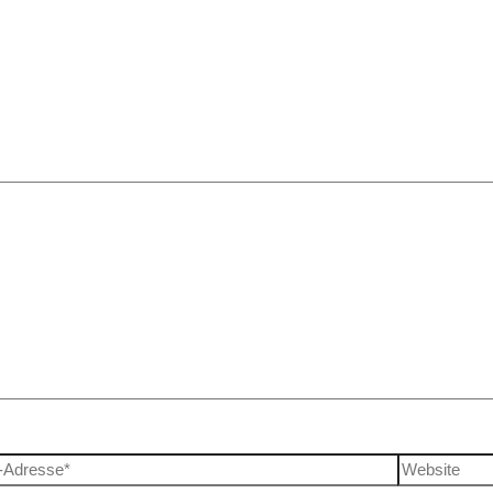
 Felder sind mit
*
markiert
-Adresse*
Website