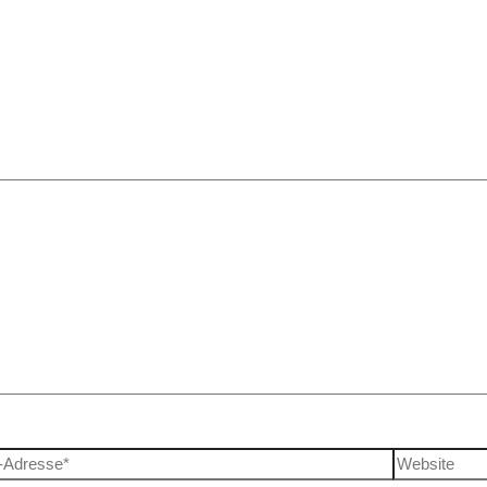
 Felder sind mit
*
markiert
-Adresse*
Website