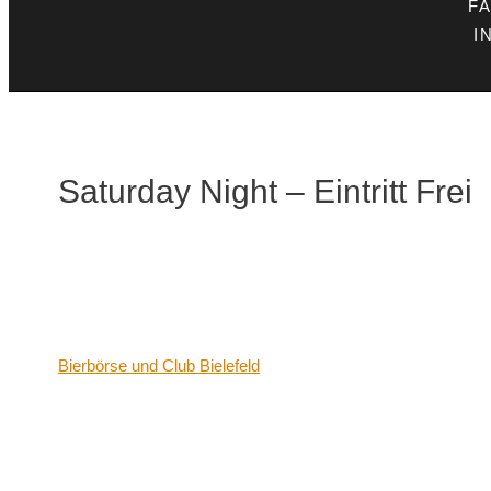
F
I
Saturday Night – Eintritt Frei
Datum/Zeit
Date(s) - 03/09/2022
21:00 - 06:00
Veranstaltungsort
Bierbörse und Club Bielefeld
Kategorien
Keine Kategorien