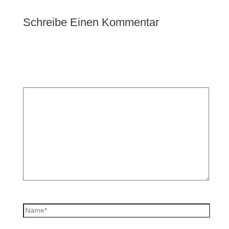
Schreibe Einen Kommentar
Deine E-Mail-Adresse wird nicht veröffentlicht.
Erforderliche Felder sind mit
*
markiert
Kommentar
*
Name*