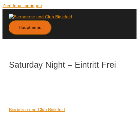
Zum Inhalt springen
Hauptmenü
Saturday Night – Eintritt Frei
Datum/Zeit
Karte nicht verfügbar
Date(s) - 13/11/2021
21:00 - 06:00
Veranstaltungsort
Bierbörse und Club Bielefeld
Kategorien
Keine Kategorien