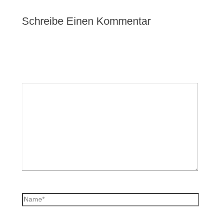
Schreibe Einen Kommentar
Deine E-Mail-Adresse wird nicht veröffentlicht.
Erforderliche Felder sind mit
*
markiert
Kommentar
*
Name*