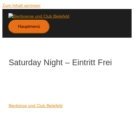
Zum Inhalt springen
Hauptmenü
Saturday Night – Eintritt Frei
Datum/Zeit
Karte nicht verfügbar
Date(s) - 23/10/2021
21:00 - 06:00
Veranstaltungsort
Bierbörse und Club Bielefeld
Kategorien
Keine Kategorien