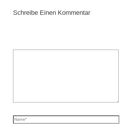
Schreibe Einen Kommentar
Deine E-Mail-Adresse wird nicht veröffentlicht.
Erforderliche Felder sind mit
*
markiert
Kommentar
*
Name*