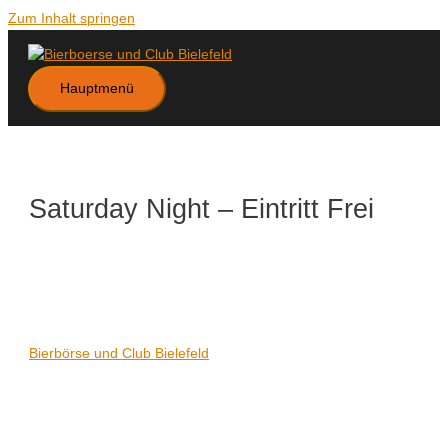
Zum Inhalt springen
Hauptmenü
Saturday Night – Eintritt Frei
Datum/Zeit
Karte nicht verfügbar
Date(s) - 16/05/2020
21:00 - 06:00
Veranstaltungsort
Bierbörse und Club Bielefeld
Kategorien
Keine Kategorien