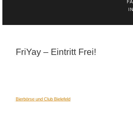
F
I
FriYay – Eintritt Frei!
Datum/Zeit
Date(s) - 15/08/2025
21:00 - 06:00
Veranstaltungsort
Bierbörse und Club Bielefeld
Kategorien
Keine Kategorien