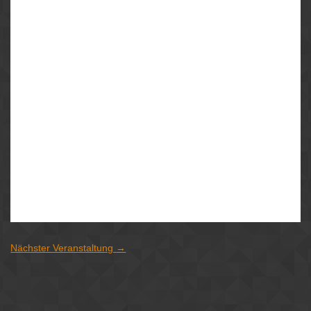
TGIF – Thank God it’s friday! ??
Der Partyfreitag steht an! Hier euer Programm:
Bierbörse ➡
Ab 21 Uhr
Haltet die Augen nach dem Börsencrash offen, denn dann
fallen alle Preise für 200 Sekunden auf den absoluten
Tiefpreis!
CLUB Bielefeld ➡
Ab 22 Uhr
Tanzt zu den heißesten Beats aus den Charts und der Pop-,
Elektro- und House-Szene.
Nächster Veranstaltung
→