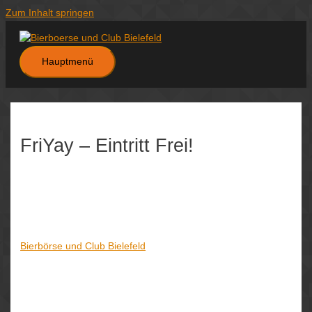
Zum Inhalt springen
Hauptmenü
FriYay – Eintritt Frei!
Datum/Zeit
Karte nicht verfügbar
Date(s) - 28/03/2025
21:00 - 06:00
Veranstaltungsort
Bierbörse und Club Bielefeld
Kategorien
Keine Kategorien