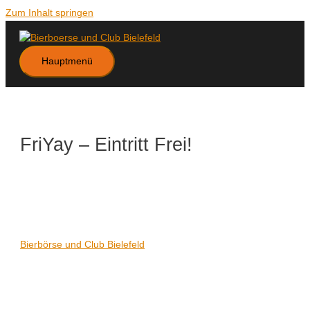
Zum Inhalt springen
Hauptmenü
FriYay – Eintritt Frei!
Datum/Zeit
Karte nicht verfügbar
Date(s) - 07/03/2025
21:00 - 06:00
Veranstaltungsort
Bierbörse und Club Bielefeld
Kategorien
Keine Kategorien