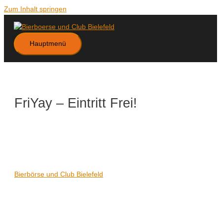
Zum Inhalt springen
Hauptmenü
FriYay – Eintritt Frei!
Datum/Zeit
Karte nicht verfügbar
Date(s) - 25/10/2024
21:00 - 06:00
Veranstaltungsort
Bierbörse und Club Bielefeld
Kategorien
Keine Kategorien