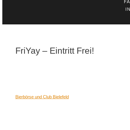
F
I
FriYay – Eintritt Frei!
Datum/Zeit
Date(s) - 05/04/2024
21:00 - 06:00
Veranstaltungsort
Bierbörse und Club Bielefeld
Kategorien
Keine Kategorien