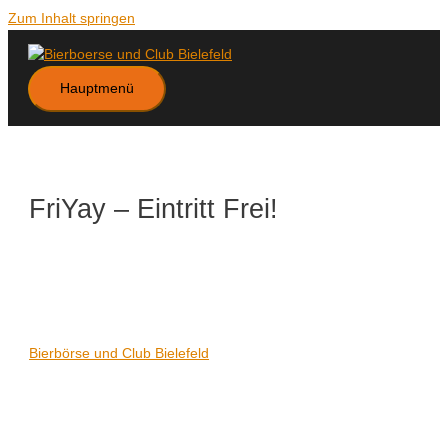
Zum Inhalt springen
Hauptmenü
FriYay – Eintritt Frei!
Datum/Zeit
Karte nicht verfügbar
Date(s) - 01/03/2024
21:00 - 06:00
Veranstaltungsort
Bierbörse und Club Bielefeld
Kategorien
Keine Kategorien