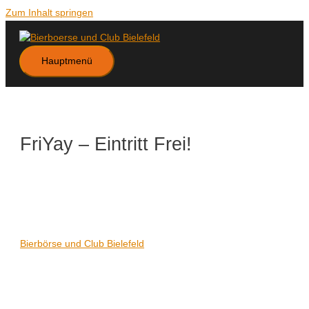
Zum Inhalt springen
Hauptmenü
FriYay – Eintritt Frei!
Datum/Zeit
Karte nicht verfügbar
Date(s) - 01/09/2023
21:00 - 06:00
Veranstaltungsort
Bierbörse und Club Bielefeld
Kategorien
Keine Kategorien