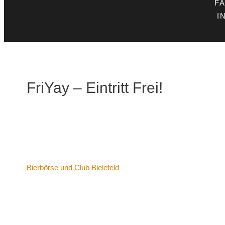
F
I
FriYay – Eintritt Frei!
Datum/Zeit
Date(s) - 24/02/2023
21:00 - 06:00
Veranstaltungsort
Bierbörse und Club Bielefeld
Kategorien
Keine Kategorien