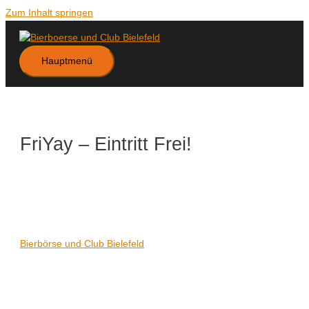
Zum Inhalt springen
Hauptmenü
FriYay – Eintritt Frei!
Datum/Zeit
Karte nicht verfügbar
Date(s) - 13/01/2023
21:00 - 06:00
Veranstaltungsort
Bierbörse und Club Bielefeld
Kategorien
Keine Kategorien