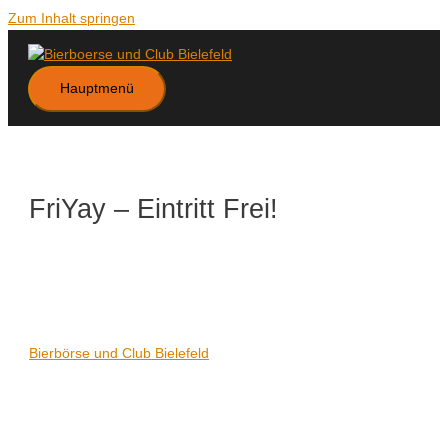
Zum Inhalt springen
Hauptmenü
FriYay – Eintritt Frei!
Datum/Zeit
Karte nicht verfügbar
Date(s) - 25/02/2022
21:00 - 06:00
Veranstaltungsort
Bierbörse und Club Bielefeld
Kategorien
Keine Kategorien