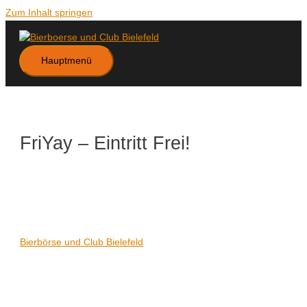
Zum Inhalt springen
Hauptmenü
FriYay – Eintritt Frei!
Datum/Zeit
Karte nicht verfügbar
Date(s) - 18/02/2022
21:00 - 06:00
Veranstaltungsort
Bierbörse und Club Bielefeld
Kategorien
Keine Kategorien