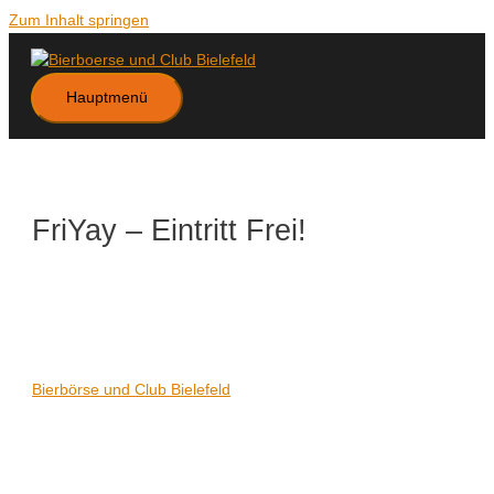
Zum Inhalt springen
Hauptmenü
FriYay – Eintritt Frei!
Datum/Zeit
Karte nicht verfügbar
Date(s) - 05/02/2021
21:00 - 06:00
Veranstaltungsort
Bierbörse und Club Bielefeld
Kategorien
Keine Kategorien