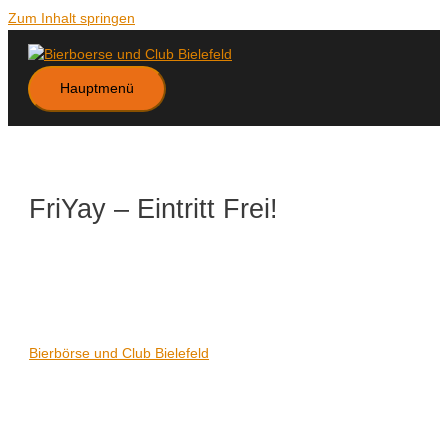
Zum Inhalt springen
Hauptmenü
FriYay – Eintritt Frei!
Datum/Zeit
Karte nicht verfügbar
Date(s) - 27/11/2020
21:00 - 06:00
Veranstaltungsort
Bierbörse und Club Bielefeld
Kategorien
Keine Kategorien