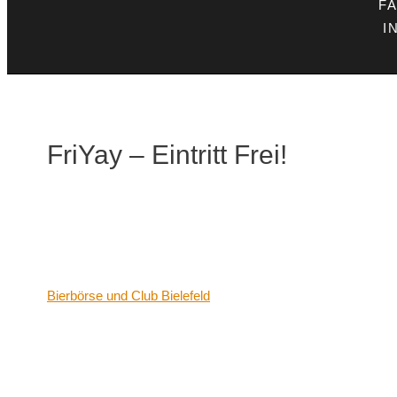
F
I
FriYay – Eintritt Frei!
Datum/Zeit
Date(s) - 23/10/2020
21:00 - 06:00
Veranstaltungsort
Bierbörse und Club Bielefeld
Kategorien
Keine Kategorien