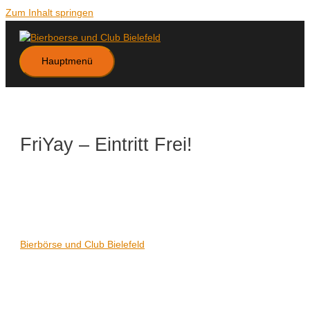
Zum Inhalt springen
Hauptmenü
FriYay – Eintritt Frei!
Datum/Zeit
Karte nicht verfügbar
Date(s) - 02/10/2020
21:00 - 06:00
Veranstaltungsort
Bierbörse und Club Bielefeld
Kategorien
Keine Kategorien