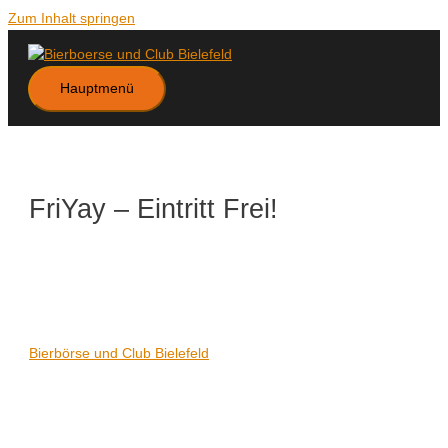
Zum Inhalt springen
Hauptmenü
FriYay – Eintritt Frei!
Datum/Zeit
Karte nicht verfügbar
Date(s) - 06/12/2019
21:00 - 06:00
Veranstaltungsort
Bierbörse und Club Bielefeld
Kategorien
Keine Kategorien