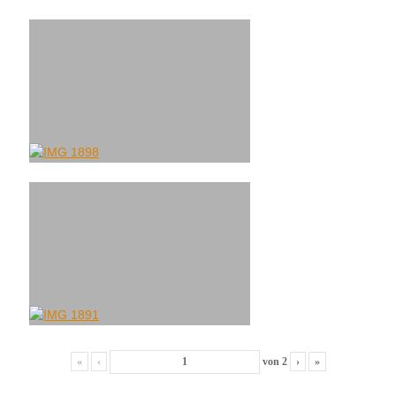
«
‹
von
2
›
»