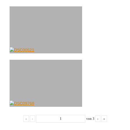
«
‹
von
3
›
»