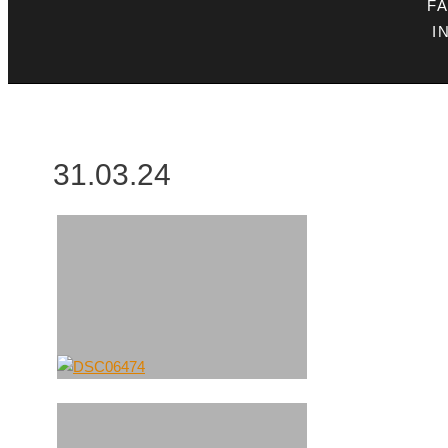
F
I
31.03.24