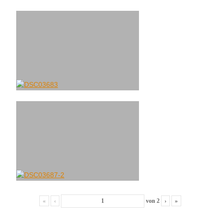
«
‹
von
2
›
»