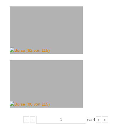
«
‹
von
4
›
»