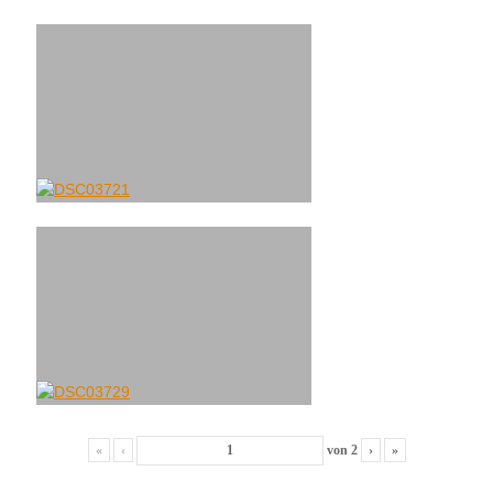
«
‹
von
2
›
»