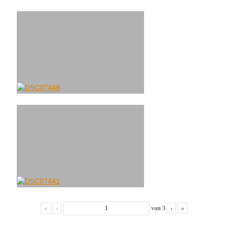
«
‹
von
3
›
»