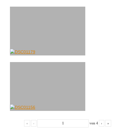
«
‹
von
4
›
»