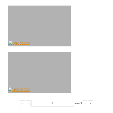
«
‹
von
3
›
»