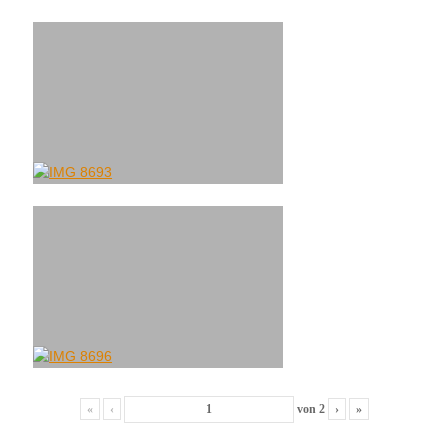
«
‹
von
2
›
»