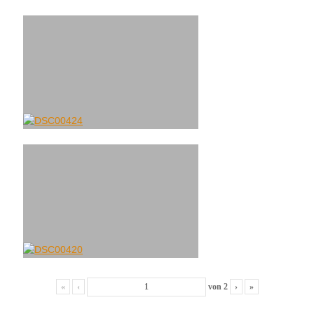
«
‹
von
2
›
»