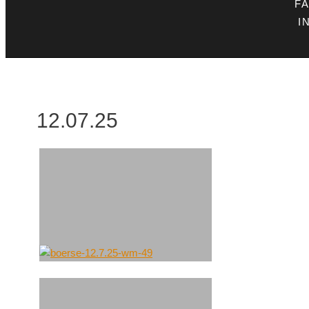
F
I
12.07.25