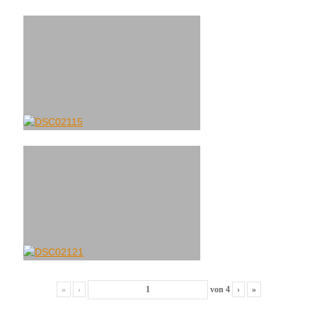
«
‹
von
4
›
»