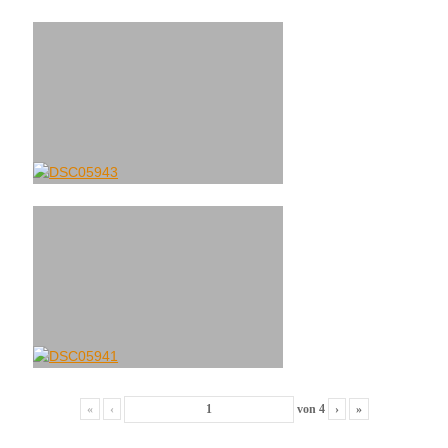
«
‹
von
4
›
»