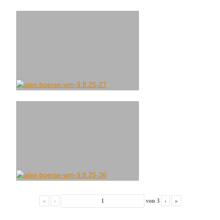
«
‹
von
3
›
»