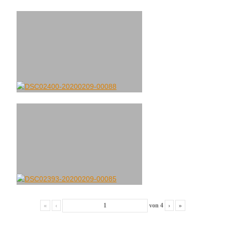
«
‹
von
4
›
»