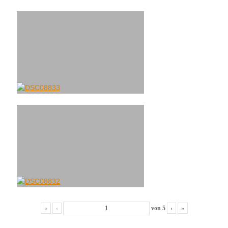
«
‹
von
5
›
»