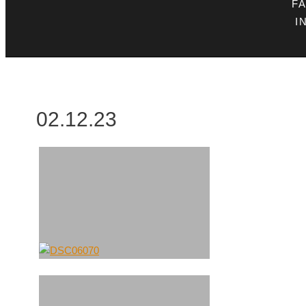
F
I
02.12.23