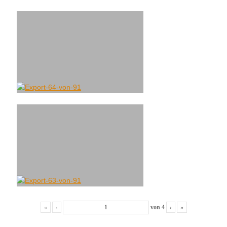
«
‹
von
4
›
»