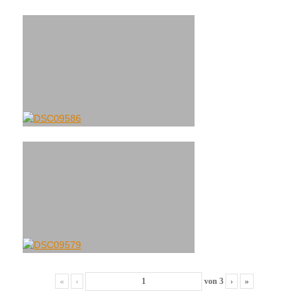
«
‹
von
3
›
»